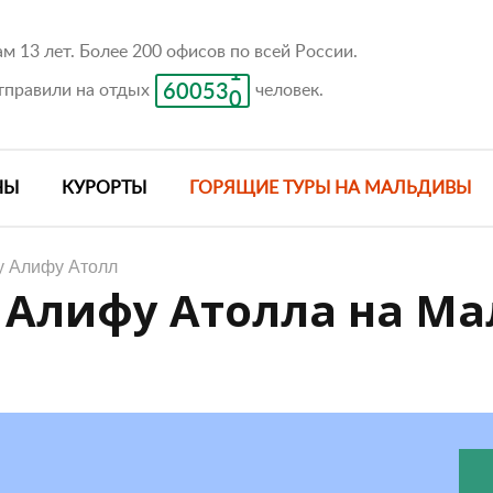
4
9
3
3
8
6
3
8
2
2
7
5
м 13 лет. Более 200 офисов по всей России.
2
7
1
1
6
4
1
правили на отдых
6
0
0
5
3
человек.
0
5
4
2
4
3
1
3
2
0
НЫ
КУРОРТЫ
ГОРЯЩИЕ ТУРЫ НА МАЛЬДИВЫ
2
1
1
0
0
у Алифу Атолл
 Алифу Атолла на М