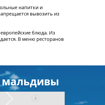
гольные напитки и
запрещается вывозить из
и европейские блюда. Из
одается. В меню ресторанов
а мальдивы
4