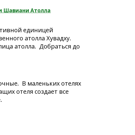
и Шавиани Атолла
ативной единицей
венного атолла Хувадху.
лица атолла. Добраться до
очные. В маленьких отелях
щих отеля создает все
.