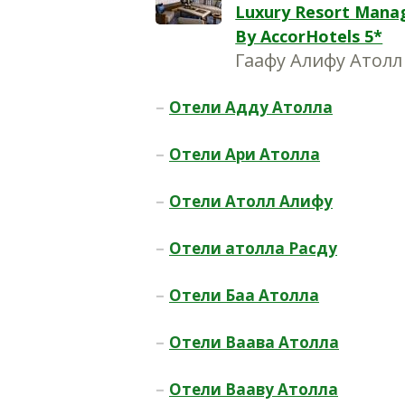
Luxury Resort Mana
By AccorHotels 5*
Гаафу Алифу Атолл
–
Отели Адду Атолла
–
Отели Ари Атолла
–
Отели Атолл Алифу
–
Отели атолла Расду
–
Отели Баа Атолла
–
Отели Ваавa Атоллa
–
Отели Вааву Атолла