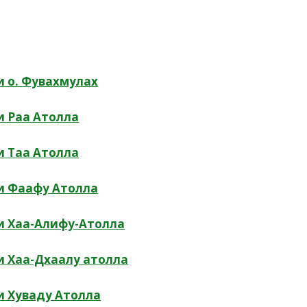
и о. Фувахмулах
и Раа Атолла
и Таа Атолла
и Фаафу Атолла
и Хаа-Алифу-Атолла
и Хаа-Дхаалу атолла
и Хуваду Атолла