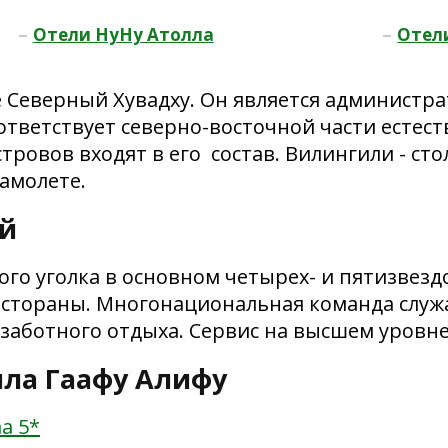
–
–
Отели НуНу Атолла
Отел
е Северный Хувадху. Он является администр
ответствует северно-восточной части естест
ровов входят в его состав. Вилингили - сто
самолете.
ей
го уголка в основном четырех- и пятизвезд
естораны. Многонациональная команда служа
ззаботного отдыха. Сервис на высшем уровне
ла Гаафу Алифу
a 5*