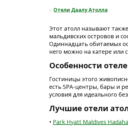
–
Отели Даалу Атолла
Этот атолл называют такж
мальдивских островов и со
Одиннадцать обитаемых ост
него можно на катере или 
Особенности отел
Гостиницы этого живописно
есть SPA-центры, бары и р
условия для идеального бе
Лучшие отели атол
•
Park Hyatt Maldives Hadaha