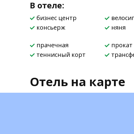
В отеле:
бизнес центр
велоси
консьеpж
няня
прачечная
прокат
теннисный корт
трансф
Отель на карте